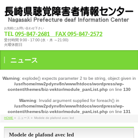
お気軽にお問い合わせ下さい
TEL
095-847-2681 FAX 095-847-2572
受付時間 9:00 - 17:00 (水・木 ～21:00)
火曜休館日
ニュース
Warning
: explode() expects parameter 2 to be string, object given in
/usr/home/mw2pdynv8n/www/htdocs/wordpress/wp-
content/themes/biz-vektor/module_panList.php
on line
130
Warning
: Invalid argument supplied for foreach() in
/usr/home/mw2pdynv8n/www/htdocs/wordpress/wp-
content/themes/biz-vektor/module_panList.php
on line
131
HOME
»
ニュース
»
Modele de plafond avec led
Modele de plafond avec led