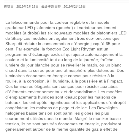
投稿日 : 2019年2月18日
最終更新日時 : 2019年2月18日
La télécommande pour la couleur réglable et le modèle
gradateur LED plafonniers (gauche) et variateur seulement
modèles (à droite) les six nouveaux modèles de plafonniers LED
de Sharp ces modèles ont également trois éco-fonctions que
Sharp dit réduire la consommation d`énergie jusqu`à 65 pour
cent. Par exemple, la fonction Eco Light Rhythm est un
programme d`éclairage exclusif qui ajuste automatiquement la
couleur et la luminosité tout au long de la journée; fraîche
lumière du jour blanche pour se réveiller le matin, ou un blanc
chaud dans la soirée pour une atmosphère plus détendue. Des
luminaires économes en énergie conçus pour résister à la
rouille, à la corrosion, à l`humidité, à la poussière et à l`impact.
Ces luminaires élégants sont conçus pour résister aux abus
d`éléments environnementaux et de vandalisme. Les modèles
d`emplacements humides sont idéaux pour les maisons de
bateaux, les entrepôts frigorifiques et les applications d`entrepôt
congélateur, les maisons de plage et de lac. Les Downlights
halogènes basse tension sont parmi les globes les plus
couramment utilisés dans le monde. Malgré le moniker basse
tension, ils ne sont pas très économes en énergie, produisant
généralement autour de la même quantité de gaz à effet de