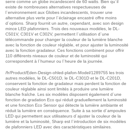
serre comme un globe incandescent de 60 watts. Bien qu`il
existe de nombreuses alternatives respectueuses de
l`environnement aux Globes incandescents, trouver une
alternative plus verte pour l`éclairage encastré offre moins
d`options. Sharp fournit un autre, cependant, avec son design
mince LED plafonniers. Trois des nouveaux modèles, le DL-
C501V, C301V et C302V, permettent l`utilisation d`une
télécommande pour changer la couleur de la lumière blanche
avec la fonction de couleur réglable, et pour ajuster la luminosité
avec la fonction gradateur. Ces fonctions combinent pour offrir
110 différents niveaux de couleur et de luminosité qui
correspondent à l`humeur ou l`heure de la journée.
/fr/Product/Eden-Design-ohled-plafon-Model/1289755 les trois
autres modèles, le DL-C501D, le DL-C301D et le DL-C201D,
conservent la fonction de gradateur mais perdent la fonction de
couleur réglable ainsi sont limités à produire une lumière
blanche fraîche. Les six modèles disposent également d`une
fonction de gradation Eco qui réduit graduellement la luminosité
et une fonction Eco Sensor qui détecte la lumière ambiante et
réduit la lumière en conséquence. Suite à sa sortie d`ampoules
LED qui permettent aux utilisateurs d`ajuster la couleur de la
lumière et la luminosité, Sharp est l`introduction de six modèles
de plafonniers LED avec des caractéristiques similaires.