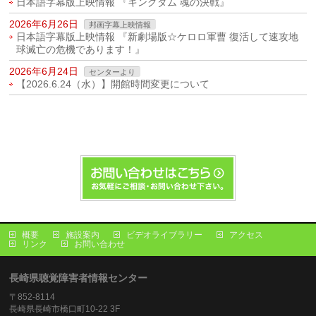
日本語字幕版上映情報 『キングダム 魂の決戦』
2026年6月26日
邦画字幕上映情報
日本語字幕版上映情報 『新劇場版☆ケロロ軍曹 復活して速攻地
球滅亡の危機であります！』
2026年6月24日
センターより
【2026.6.24（水）】開館時間変更について
概要
施設案内
ビデオライブラリー
アクセス
リンク
お問い合わせ
長崎県聴覚障害者情報センター
〒852-8114
長崎県長崎市橋口町10-22 3F