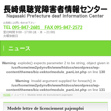
お気軽にお問い合わせ下さい
TEL
095-847-2681 FAX 095-847-2572
受付時間 9:00 - 17:00 (水・木 ～21:00)
火曜休館日
ニュース
Warning
: explode() expects parameter 2 to be string, object given in
/usr/home/mw2pdynv8n/www/htdocs/wordpress/wp-
content/themes/biz-vektor/module_panList.php
on line
130
Warning
: Invalid argument supplied for foreach() in
/usr/home/mw2pdynv8n/www/htdocs/wordpress/wp-
content/themes/biz-vektor/module_panList.php
on line
131
HOME
»
ニュース
»
Modele lettre de licenciement pajemploi
Modele lettre de licenciement pajemploi