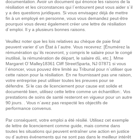
documentation. Avoir un document qui énonce les raisons de la
résiliation et les circonstances qui l`entourent peut vous aider s`il
y a des questions juridiques. Si vous envisagez déjà de mettre
fin à un employé en personne, vous vous demandez peut-être
pourquoi vous devez également créer une lettre de résiliation
d`emploi. Il y a plusieurs bonnes raisons.
Veuillez noter que les lois relatives au chèque de paie final
peuvent varier d`un État à l`autre. Vous recevrez: [Énumérez la
rémunération qu`ils recevront, y compris le salaire pour le congé
inutilisé, la rémunération de départ, le salaire dû, etc.]. Mme
Margaret O`Malley18361 Cliff StreetSparta, NJ 07871 si vous
l`énoncer, vous pouvez être limité au Tribunal pour n`utiliser que
cette raison pour la résiliation. En ne fournissant pas une raison,
votre entreprise peut utiliser toutes les preuves pour se
défendre. Si le cas de licenciement pour cause est solide et
documenté bien, utilisez cette lettre comme un échantillon:. Vos
prestations de soins de santé resteront en vigueur pour un autre
90 jours. . Vous n`avez pas respecté les objectifs de
performance convenus.
Par conséquent, votre emploi a été résilié. Utilisez cet exemple
de lettre de licenciement comme guide, mais comme dans
toutes les situations qui peuvent entraîner une action en justice
ou d`autres événements qui ne sont pas dans le meilleur intérêt