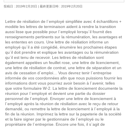
投稿日 : 2019年2月20日
最終更新日時 : 2019年2月20日
Lettre de résiliation de l`employé simplifiée avec 4 échantillons +
modèle les lettres de terminaison aident à rendre la transition
aussi lisse que possible pour l`employé lorsqu`il fournit des
renseignements pertinents sur la rémunération, les avantages et
les ententes en cours. Une lettre de résiliation informe un
employé qu`il a été congédié, énumère les prochaines étapes
qu`il doit prendre et explique les avantages ou la rémunération
qu`il est tenu de recevoir. Les lettres de résiliation sont
également appelées un feuillet rose, une lettre de licenciement,
une lettre de résiliation de contrat, une lettre de séparation et un
avis de cessation d`emploi… Vous devrez tenir l`entreprise
informée de vos coordonnées afin que nous puissions fournir les
informations dont vous pourriez avoir besoin à l`avenir, telles
que votre formulaire W-2. La lettre de licenciement documente la
réunion pour l`employé et devient une partie du dossier
personnel de l`employé. Envoyer une lettre de licenciement à
l`employé après la réunion de résiliation avec le reçu de retour
demandé, ou remettre la lettre de licenciement à l`employé à la
fin de la réunion. Imprimez la lettre sur la papeterie de la société
et la faire signer par le gestionnaire de l`employé ou le
propriétaire de l`entreprise. Encore une fois, il s`agit de