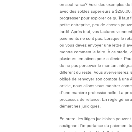
en souffrance? Voici des exemples de l
avec des soldes supérieurs à $250,00.
progresser pour explorer ce qu`il faut 
petite entreprise, peu de choses peu
tardif. Après tout, vos factures vienn
paiements ne sont pas. Lorsque le reta
où vous devez envoyer une lettre d`av
montre comment le faire. À ce stade, v
plusieurs tentatives pour collecter. Po
de ne pas percevoir le montant intégral
différent du reste. Vous aververserez 
obligé de renvoyer son compte à une 
article, nous allons vous montrer co
d`une manière professionnelle. La pro
processus de relance. En règle générale
démarches juridiques.
En outre, les litiges judiciaires peuv
soulignant l`importance du paiement to