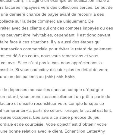
cash.com), il s`agit d`un exemple de notification finale à
rs factures impayées vers des collections tierces. Le but de
 une dernière chance de payer avant de recourir à des
 collecte sur la dette commerciale uniquement. De
raiter avec des clients qui ont des comptes impayés ou des
ons peuvent être inévitables, cependant, il est donc payant
aire face à ces situations. Il y a aussi des étapes qui
 transaction commerciale pour éviter le retard de paiement.
ent est déjà en cours, nous vous remercions et vous
t avis. Si ce n`est pas le cas, nous apprécierions la
ssible. Si vous souhaitez discuter plus en détail de votre
turation des patients au (555) 555-5555.
ois de dépenses mensuelles dans un compte d`épargne
 en retard, vous prenez essentiellement un prêt à partir de
acture et ensuite reconstituer votre compte lorsque ce
emprunter» à partir de celui-ci lorsque le travail est lent,
 heures occupées. Les avis à ce stade précoce du jeu
rdiale et de courtoisie. Votre objectif est d`obtenir votre
une bonne relation avec le client. Échantillon LetterAny