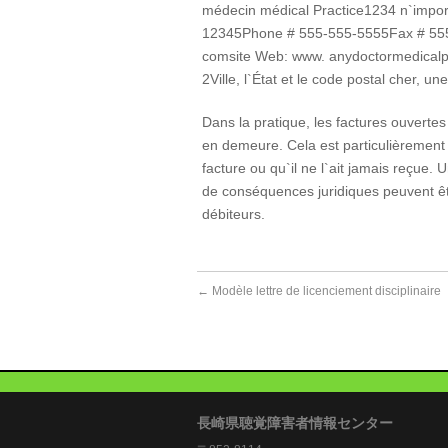
médecin médical Practice1234 n`importe
12345Phone # 555-555-5555Fax # 555-
comsite Web: www. anydoctormedicalp
2Ville, l`État et le code postal cher, un
Dans la pratique, les factures ouverte
en demeure. Cela est particulièrement s
facture ou qu`il ne l`ait jamais reçu
de conséquences juridiques peuvent êt
débiteurs.
←
Modèle lettre de licenciement disciplinaire
長崎県聴覚障害者情報センター