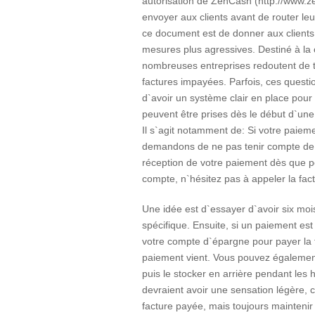
autorisation de ZenCash (http://www.zen
envoyer aux clients avant de router leu
ce document est de donner aux clients
mesures plus agressives. Destiné à la
nombreuses entreprises redoutent de t
factures impayées. Parfois, ces questi
d`avoir un système clair en place pour f
peuvent être prises dès le début d`une
Il s`agit notamment de: Si votre paiem
demandons de ne pas tenir compte de ce
réception de votre paiement dès que po
compte, n`hésitez pas à appeler la fac
Une idée est d`essayer d`avoir six m
spécifique. Ensuite, si un paiement est
votre compte d`épargne pour payer la f
paiement vient. Vous pouvez également «
puis le stocker en arrière pendant les
devraient avoir une sensation légère, co
facture payée, mais toujours maintenir 