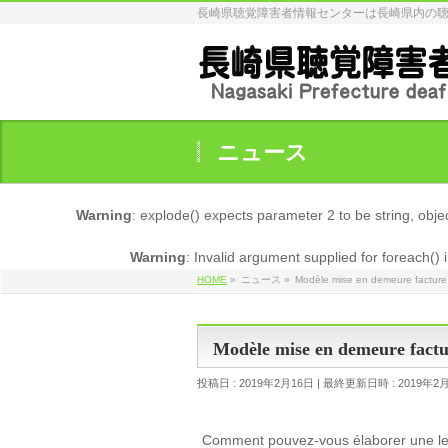
長崎県聴覚障害者情報センターは長崎県内の
ニュース
Warning
: explode() expects parameter 2 to be string, obje
Warning
: Invalid argument supplied for foreach() 
HOME
»
ニュース
»
Modèle mise en demeure factur
Modèle mise en demeure fact
投稿日 : 2019年2月16日
最終更新日時 : 2019年2
Comment pouvez-vous élaborer une lett