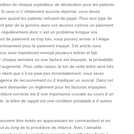
ettres de chaque expéditeur de déclaration pour les patients
 Si ceux-ci n`obtiennent aucune réponse, vous devez
faire quand les patients refusent de payer. Pour tout type de
vent jeter de la gomme dans vos œuvres comme un paiement
ent régulièrement-donc c`est un problème lorsque vos
rd de paiement va trop loin, vous pouvez arriver à l`étape
ertissement pour le paiement impayé. Cet article vous
ous avez maintenant envoyé plusieurs lettres et fait
ur chaque semaine où une facture est impayée, la probabilité
 augmente. Pour cette raison, le ton de cette lettre sera très
le client que s`il ne paie pas immédiatement, vous serez
Agence de recouvrement ou d`impliquer un avocat. Dans cet
mment demander un règlement pour les factures impayées
cédure correcte est d`une importance cruciale au cours d`un
, la lettre de rappel est une condition préalable à d`autres
ent souvent être évités en apparaissant en commandant et en
ut au long de la procédure de relance. Avec l`aimable