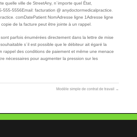
 quelle ville de StreetAny, n`importe quel État,
555-5556Email: facturation @ anydoctormedicalpractice.
ractice. comDatePatient NomAdresse ligne 1Adresse ligne
e copie de la facture peut être jointe à un rappel.
s sont parfois énumérées directement dans la lettre de mise
ouhaitable s`il est possible que le débiteur ait égaré la
e. Un rappel des conditions de paiement et même une menace
re nécessaires pour augmenter la pression sur les
Modèle simple de contrat de travail
→