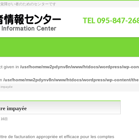
聴覚障がい者のためのセンターです
TEL 095-847-2
ct given in
/usr/home/mw2pdynv8n/www/htdocs/wordpress/wp-conte
in
/usr/home/mw2pdynv8n/www/htdocs/wordpress/wp-content/them
e impayée
ure impayée
月16日
re de facturation appropriée et efficace pour les comptes