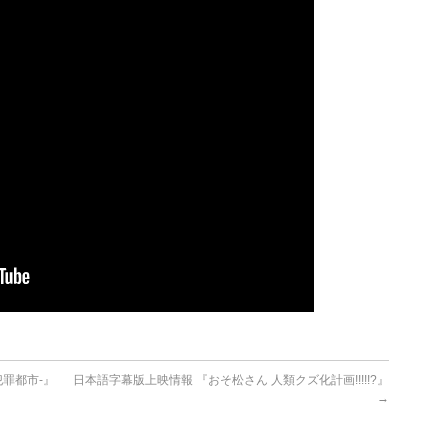
犯罪都市-』
日本語字幕版上映情報 『おそ松さん 人類クズ化計画!!!!!?』
→