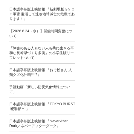
日本語字幕版上映情報 『新劇場版☆ケロ
ロ軍曹 復活して速攻地球滅亡の危機であ
ります！』
【2026.6.24（水）】開館時間変更につ
いて
「障害のある人もない人も共に生きる平
和な長崎県づくり条例」の小学生版リー
フレットついて
日本語字幕版上映情報 『おそ松さん 人
類クズ化計画!!!!!?』
手話動画「新しい防災気象情報につい
て」
日本語字幕版上映情報 『TOKYO BURST
-犯罪都市-』
日本語字幕版上映情報 『Never After
Dark／ネバーアフターダーク』