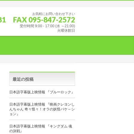
お気軽にお問い合わせ下さい
681 FAX 095-847-2572
受付時間 9:00 - 17:00 (水 ～21:00)
火曜休館日
最近の投稿
日本語字幕版上映情報 『ブルーロック』
日本語字幕版上映情報 『映画クレヨンし
んちゃん 奇々怪々！オラの妖怪バケ～シ
ョン』
日本語字幕版上映情報 『キングダム 魂
の決戦』