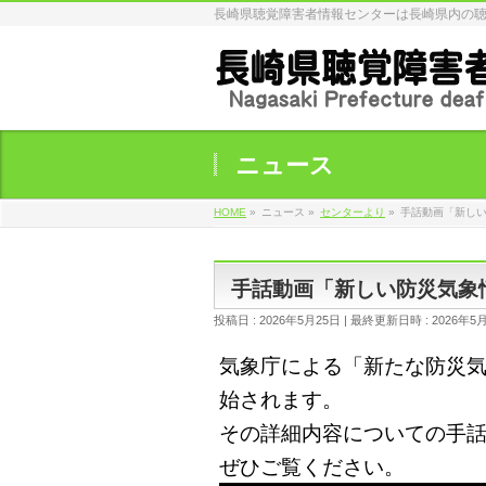
長崎県聴覚障害者情報センターは長崎県内の
ニュース
HOME
»
ニュース
»
センターより
»
手話動画「新し
手話動画「新しい防災気象
投稿日 : 2026年5月25日
最終更新日時 : 2026年5
気象庁による「新たな防災
始されます。
その詳細内容についての手
ぜひご覧ください。